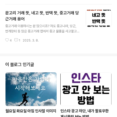
시간이 적절한 균형을 이루어야 한다는 뜻이에요. 우리가
사말, 화요일 인사말을 준비했습니다. 주위에 있는 사람들
흔히 ‘저녁이 있는 ..
과 인사말을 주고받으면서 한 주의 시작을 기분 좋게 해보
문고리 거래 뜻, 네고 뜻, 반택 뜻, 중고거래 당
세요. 월요일 아침, 상쾌한 한 주 시작하세요! 이번 주에도
멋진 에너지로 가득 차길 바랍니다! 행복한 주말 보내셨나
근거래 용어
글 내용
요? 새로 시작되는 한 주에는 행복 가득한 시간 보내세
중고거래 이용하시는 분 많으시죠? 저도 중고나라, 당근,
요. 한 주를 시작하는 월요일입니다. 즐겁고 상쾌하게 한 주
번개장터 등 많은 중고거래 앱에서 중고 물품을 사고팔고
를 시작하세요. 하는 일마다 술술 풀리는 한 주 되시길 바랍
있어요. 그런데 거래를 하다 보면 다들 아주 자연스럽게 중
니다. 주말 동안 에너지 충전 잘하셨나요? 이번 주도 더욱
4
1
2025. 3. 8.
고거래 용어를 사용하더라고요. 원래 알던 단어들도 있었
힘차게 파이팅입니다! 행운으로..
지만, 비교적 최근에 생긴 새로운 단어들도 있는데요. 그래
서 중고거래를 할 때 사용하는 용어에 대해 한 번 살펴보겠
습니다. 네고 뜻네고는 이미 아시는 분들도 많을 텐데요.
협상을 뜻하는 영어 네고시에이션(negotiation)의 줄임
이 블로그 인기글
말입니다. 중고거래에서 구매자가 “네고 가능합니까?”라
고 물어보는 경우가 많은데요. 바로 가격 협상이 가능하냐
는 말입니다. 구매자 입장에서는 당연히 가격을 깎아줄 수
있겠냐고 묻는 것이지요. 그래서 판매자가 게시글을 올릴
때 ‘네고 불가’라고 말머리를 ..
월요일 화요일 아침 인사말 이미지
인스타 광고 차단, 내가 팔로우한
게시물만 보는 방법