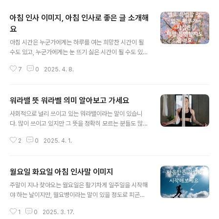
아침 인사 이미지, 아침 인사로 좋은 글 소개해
요
글 내용
아침 시간은 누군가에게는 하루를 여는 희망찬 시간이 될
수도 있고, 누군가에게는 눈 뜨기 싫은 시간이 될 수도 있습
니다. 아침을 어떻게 시작하느냐에 따라 하루가 달라질 수
7
0
2025. 4. 8.
도 있지요. 주변 사람들과 따뜻한 아침 인사말을 나누어 보
세요. 따뜻한 말 한마디가 누군가에게 큰 힘이 될 수도 있습
니다.이번에는 아침 인사 이미지, 아침 인사로 좋은 글을 소
워라밸 뜻 워라벨 의미 알아보고 가세요
개해 드릴게요. 커피 한 잔처럼 마음 데우는 일 하나쯤은
글 내용
생기는 하루 되세요. 세상이 바쁘고 시끄러워도, 내 속도대
사회적으로 널리 쓰이고 있는 워라밸이라는 말이 있습니
로 사는 하루 보내봐요. 오늘은 어제보다 한 뼘 더 웃는 하
다. 많이 쓰이고 있지만 그 뜻을 정확히 모르는 분들도 많을
루이기를! 창밖 풍경이 마음을 어루만지는 아침입니다. 아
거예요. 그래서 워라밸의 의미에 대해 알아보도록 할게
무리 바빠도 잠깐의 휴식을 잊지 마세요. 별로 특별할 것 없
2
0
2025. 4. 1.
요. 워라밸은 일과 삶의 균형을 뜻하는 Work-life balan
는 하루가 사실은 제일 특별할지도 몰라요. 오늘도 묵묵히
ce에서 온 말입니다. 1970년대에 영국에서 등장했던 말
걷는 당신의 발..
이라고 하는데요. 물론 영국에서는 일과 삶의 균형(Work-l
월요일 화요일 아침 인사말 이미지
ife balance)이라는 표현으로 사용했고, 우리나라에서 이
글 내용
말의 앞글자를 따서 워라밸이라고 표현하게 되었다고 해
주말이 지나 찾아오는 월요일은 활기차게 일주일을 시작해
요. 일과 삶의 균형이란 하루 중에서 일하는 근무 시간과 가
야 하는 날이지만, 월요병이라는 말이 있을 정도로 피곤하
족과 함께 보내거나 취미를 즐기는 시간이 균형있게 배분
고 힘든 날이 되기도 합니다. 그래서 월요일과 또 그다음날
되어야 한다는 것입니다. 근무 시간과 개인적으로 보내는
1
0
2025. 3. 17.
인 화요일까지 힘내서 기운차게 보낼 수 있도록 월요일 인